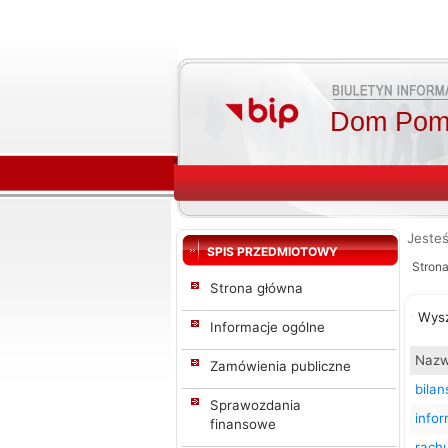
Dom Pomo
Jesteś
SPIS PRZEDMIOTOWY
Stron
Strona główna
Wys
Informacje ogólne
Nazw
Zamówienia publiczne
bilan
Sprawozdania
info
finansowe
rachu