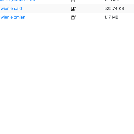
awienie sald
525.74 KB
awienie zmian
1.17 MB