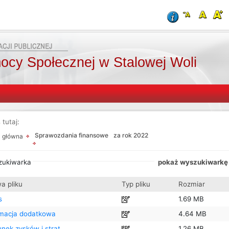
cy Społecznej w Stalowej Woli
 tutaj:
Od:
Od:
Fraza:
oraz
Sprawozdania finansowe
za rok 2022
a główna
Do:
Treści archiwalne
zukiwarka
Szukaj
pokaż wyszukiwarkę
a pliku
Typ pliku
Rozmiar
s
1.69 MB
rmacja dodatkowa
4.64 MB
nek zysków i strat
1.26 MB