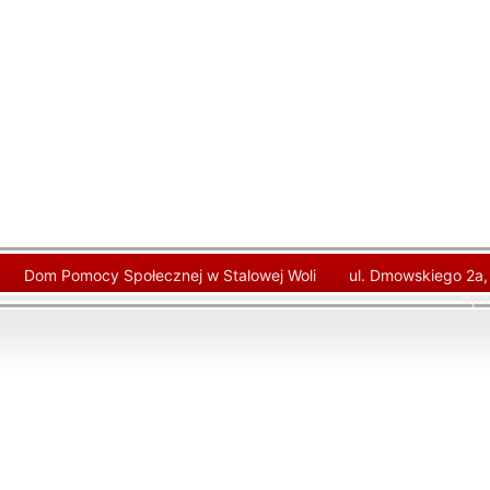
Dom Pomocy Społecznej w Stalowej Woli
ul. Dmowskiego 2a,
dps