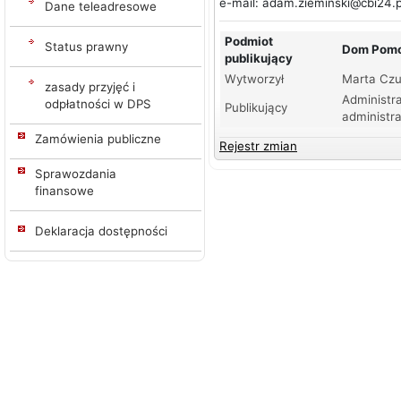
e-mail: adam.zieminski@cbi24.p
Dane teleadresowe
Podmiot
Status prawny
Dom Pomoc
publikujący
Wytworzył
Marta Czu
zasady przyjęć i
Administra
odpłatności w DPS
Publikujący
administra
Zamówienia publiczne
Rejestr zmian
Sprawozdania
finansowe
Deklaracja dostępności