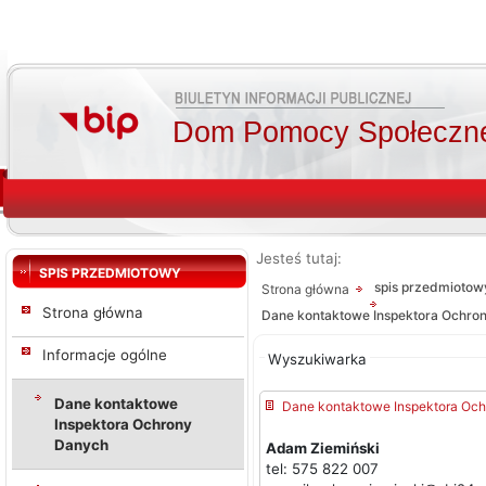
Dom Pomocy Społecznej
Jesteś tutaj:
SPIS PRZEDMIOTOWY
spis przedmiotow
Strona główna
Od:
Od:
Strona główna
Dane kontaktowe Inspektora Ochro
Do:
Informacje ogólne
Wyszukiwarka
Szukaj
Dane kontaktowe
Dane kontaktowe Inspektora Oc
Inspektora Ochrony
Danych
Adam Ziemiński
tel: 575 822 007