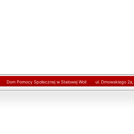
Dom Pomocy Społecznej w Stalowej Woli
ul. Dmowskiego 2a,
dps