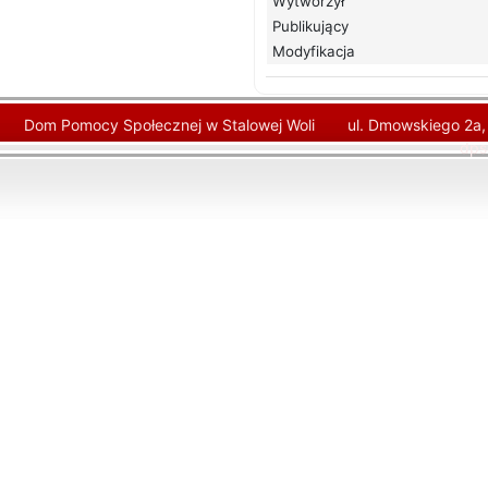
Wytworzył
Publikujący
Modyfikacja
Dom Pomocy Społecznej w Stalowej Woli
ul. Dmowskiego 2a,
dps